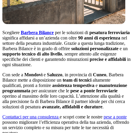
Scegliere
Barbera Bilance
per le soluzioni di
pesatura ferroviaria
significa affidarsi a un’azienda con oltre
90 anni di esperienza
nel
settore della pesatura industriale. Grazie a questa lunga tradizione,
Barbera Bilance è in grado di offrire
soluzioni personalizzate
e un
supporto tecnico di alto livello
, sempre attento alle esigenze
specifiche dei clienti e garantendo misurazioni
precise e affidabili
in
ogni situazione.
Con sede a
Mondovì
e
Saluzzo
, in provincia di
Cuneo
, Barbera
Bilance mette a disposizione un
team di tecnici
altamente
qualificati, pronti a fornire
assistenza tempestiva
e
manutenzione
programmata
per assicurare che le
pese a ponte ferroviarie
operino al massimo delle loro capacità. L’attenzione alla qualità e
alla precisione fa di Barbera Bilance il partner ideale per chi cerca
soluzioni di pesatura
avanzate, affidabili e durature
.
Contattaci per una consulenza
e scopri come le nostre
pese a ponte
possono migliorare l’efficienza operativa della tua azienda, offrendo
un servizio completo e su misura per tutte le tue necessità di
pesatura.